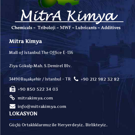
Mitra Kimya
Mall of İstanbul The Office E-136
Ziya Gökalp Mah. S.Demirel Blv.
+90 212 982 32 82
34490Başakşehir / İstanbul – TR
+90 850 522 34 03
mitrakimya.com
info@mitrakimya.com
LOKASYON
Güçlü Ortaklıklarımız ile Heryerdeyiz.. Birlikteyiz..