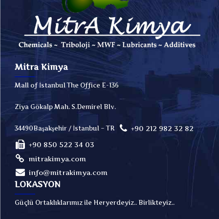
Mitra Kimya
Mall of İstanbul The Office E-136
Ziya Gökalp Mah. S.Demirel Blv.
+90 212 982 32 82
34490Başakşehir / İstanbul – TR
+90 850 522 34 03
mitrakimya.com
info@mitrakimya.com
LOKASYON
Güçlü Ortaklıklarımız ile Heryerdeyiz.. Birlikteyiz..