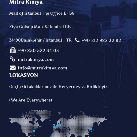
Mitra Kimya
Mall of İstanbul The Office E-136
Ziya Gökalp Mah. S.Demirel Blv.
+90 212 982 32 82
34490Başakşehir / İstanbul – TR
+90 850 522 34 03
mitrakimya.com
info@mitrakimya.com
LOKASYON
Güçlü Ortaklıklarımız ile Heryerdeyiz.. Birlikteyiz..
(We Are Everywhere)